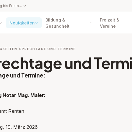
Parteienverkehrszeiten: Montag bis Freitag: 8.00 – 12.00 Uhr Amtsstunden: Montag bis Donnerstag 8.00 – 12.00 Uhr, 14.00 – 16.00 Uhr, Freitag 8.00 – 12.00 Uhr Hinweis: Persönliche Vorsprachen oder telefonische Anbringen sind nur innerhalb der Parteienverkehrszeiten möglich. Schriftliche Anbringen, die mit technischen Hilfsmitteln (z.B. E-Mail, Fax, online) übermittelt werden, können auch außerhalb der Amtsstunden und Parteienverkehrszeiten eingebracht werden. Die behördlichen Entscheidungsfristen beginnen in diesem Fall erst mit dem Wiederbeginn der Amtsstunden zu laufen.
Bildung &
Freizeit &
Neuigkeiten
Gesundheit
Vereine
GKEITEN
SPRECHTAGE UND TERMINE
rechtage und Term
age und Termine:
pen: Amtstafel
 Notar Mag. Maier:
amt Ranten
g, 19. März 2026