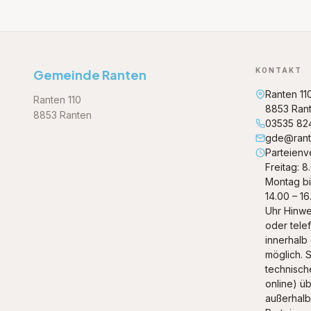
KONTAKT
Gemeinde Ranten
Ranten 11
Ranten 110
8853 Ran
8853 Ranten
03535 82
gde@rante
Parteienv
Freitag: 8
Montag bi
14.00 – 16
Uhr Hinwe
oder tele
innerhalb
möglich. S
technische
online) ü
außerhalb