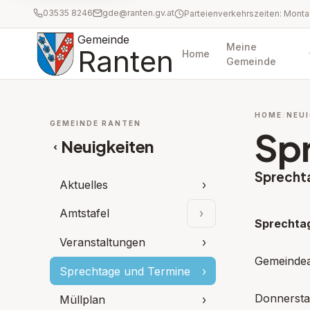
03535 8246
gde@ranten.gv.at
Gemeinde
Meine
Ranten
Home
Gemeinde
HOME
NEUI
GEMEINDE RANTEN
Sp
Neuigkeiten
‹
Sprecht
Aktuelles
›
Amtstafel
›
Unterpunkte aufklap
Sprechtag
Veranstaltungen
›
Gemeinde
Sprechtage und Termine
›
Donnersta
Müllplan
›