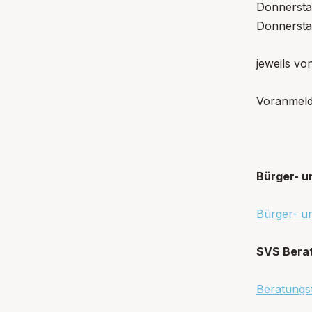
Donnerstag
Donnersta
jeweils vo
Voranmeld
Bürger- u
Bürger- u
SVS Bera
Beratungs