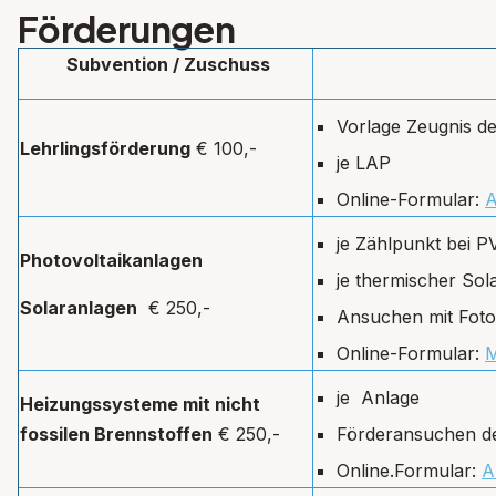
Förderungen
Subvention / Zuschuss
Vorlage Zeugnis de
Lehrlingsförderung
€ 100,-
je LAP
Online-Formular:
A
je Zählpunkt bei P
Photovoltaikanlagen
je thermischer Sol
Solaranlagen
€ 250,-
Ansuchen mit Fot
Online-Formular:
M
je Anlage
Heizungssysteme mit nicht
fossilen Brennstoffen
€ 250,-
Förderansuchen de
Online.Formular:
A