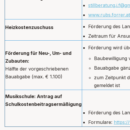
stillberatung.i.f@g
www.rubs.forrer.at
Förderung des Lan
Heizkostenzuschuss
Zeitraum für Ansu
Förderung wird ü
Förderung für Neu-, Um- und
Baubewilligung 
Zubauten:
Bauabgabe gänz
Hälfte der vorgeschriebenen
Bauabgabe (max. € 1.100)
zum Zeitpunkt d
gemeldet ist
Musikschule: Antrag auf
Schulkostenbeitragsermäßigung
Förderung des Lan
Formulare:
https: