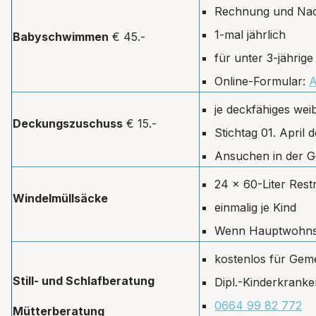
Rechnung und Nac
1-mal jährlich
Babyschwimmen
€ 45.-
für unter 3-jährige
Online-Formular:
A
je deckfähiges wei
Deckungszuschuss
€ 15.-
Stichtag 01. April 
Ansuchen in der G
24 x 60-Liter Rest
Windelmüllsäcke
einmalig je Kind
Wenn Hauptwohnsit
kostenlos für Gem
Still- und Schlafberatung
Dipl.-Kinderkranke
0664 99 82 772
Mütterberatung