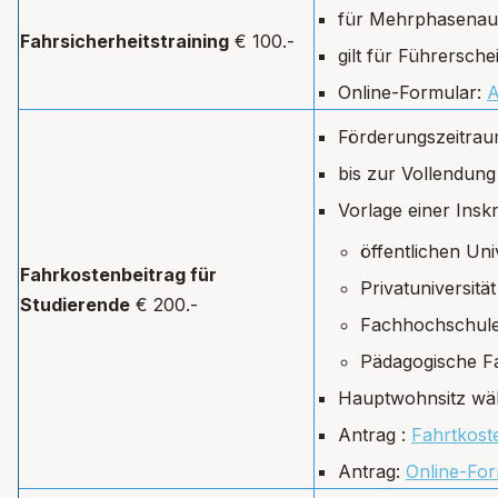
für Mehrphasenaus
Fahrsicherheitstraining
€ 100.-
gilt für Führersch
Online-Formular:
A
Förderungszeitrau
bis zur Vollendung
Vorlage einer Inskr
öffentlichen Uni
Fahrkostenbeitrag für
Privatuniversität
Studierende
€ 200.-
Fachhochschul
Pädagogische F
Hauptwohnsitz wä
Antrag :
Fahrtkost
Antrag:
Online-Fo