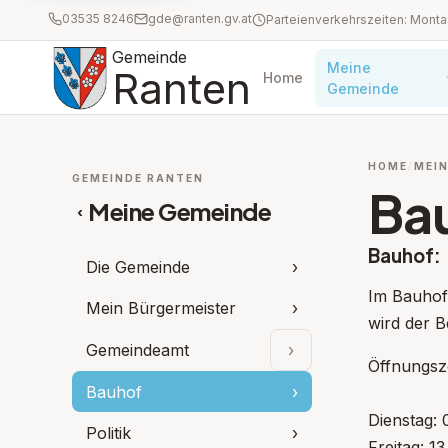
03535 8246
gde@ranten.gv.at
Gemeinde
Meine
Ranten
Home
Gemeinde
HOME
MEIN
GEMEINDE RANTEN
Ba
Meine Gemeinde
‹
Bauhof:
Die Gemeinde
›
Im Bauhof 
Mein Bürgermeister
›
wird der 
Gemeindeamt
›
Unterpunkte aufkla
Öffnungsze
Bauhof
›
Dienstag: 
Politik
›
Freitag: 1