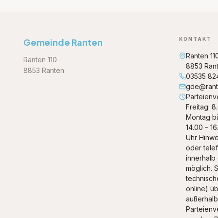
KONTAKT
Gemeinde Ranten
Ranten 11
Ranten 110
8853 Ran
8853 Ranten
03535 82
gde@rante
Parteienv
Freitag: 8
Montag bi
14.00 – 16
Uhr Hinwe
oder tele
innerhalb
möglich. S
technische
online) ü
außerhalb
Parteienv