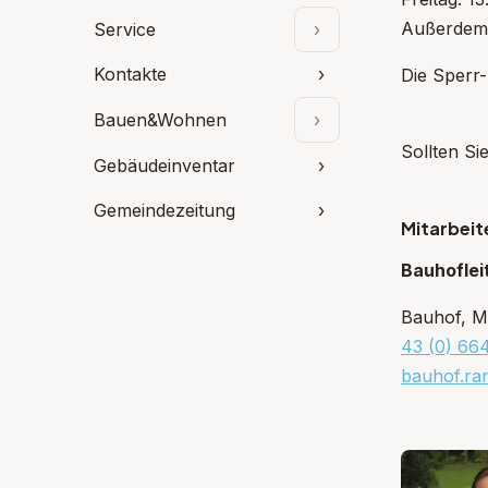
Außerdem 
Service
›
Unterpunkte aufklap
Kontakte
›
Die Sperr-
Bauen&Wohnen
›
Unterpunkte aufkl
Sollten S
Gebäudeinventar
›
Gemeindezeitung
›
Mitarbeit
Bauhofleit
Bauhof, Mü
43 (0) 66
bauhof.ra