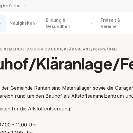
Parteienverkehrszeiten: Montag bis Freitag: 8.00 – 12.00 Uhr Amtsstunden: Montag bis Donnerstag 8.00 – 12.00 Uhr, 14.00 – 16.00 Uhr, Freitag 8.00 – 12.00 Uhr Hinweis: Persönliche Vorsprachen oder telefonische Anbringen sind nur innerhalb der Parteienverkehrszeiten möglich. Schriftliche Anbringen, die mit technischen Hilfsmitteln (z.B. E-Mail, Fax, online) übermittelt werden, können auch außerhalb der Amtsstunden und Parteienverkehrszeiten eingebracht werden. Die behördlichen Entscheidungsfristen beginnen in diesem Fall erst mit dem Wiederbeginn der Amtsstunden zu laufen.
Bildung &
Freizeit &
Neuigkeiten
Gesundheit
Vereine
E GEMEINDE
BAUHOF
BAUHOF/KLÄRANLAGE/FERNWÄRME
uhof/Kläranlage/
der Gemeinde Ranten sind Materiallager sowie die Garagen
Bereich rund um den Bauhof als Altstoffsammelzentrum und
ppen: Gemeindeamt
iten für die Altstoffentsorgung:
07.00 - 11.00 Uhr
3.00 - 17.00 Uhr